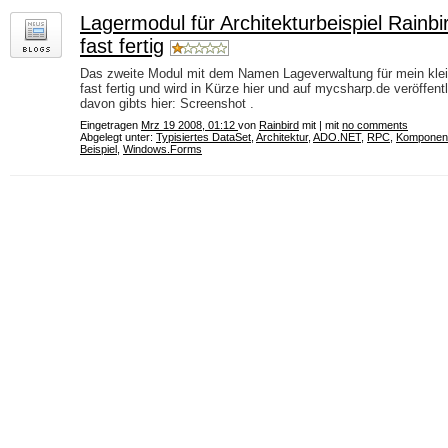
Lagermodul für Architekturbeispiel Rainb
fast fertig
Das zweite Modul mit dem Namen Lageverwaltung für mein kleine
fast fertig und wird in Kürze hier und auf mycsharp.de veröffent
davon gibts hier: Screenshot .
Eingetragen
Mrz 19 2008, 01:12
von
Rainbird
mit | mit
no comments
Abgelegt unter:
Typisiertes DataSet
,
Architektur
,
ADO.NET
,
RPC
,
Komponen
Beispiel
,
Windows.Forms