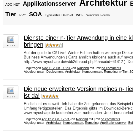
Architektur
Applikationsserver
B
ADO.NET
Tier
SOA
RPC
Typisiertes DataSet
WCF
Windows.Forms
Dienste einer n-Tier Anwendung in eine kl
bringen
Auf der guide to C# Live! Winter Edition hatten wir einige Disku
Business Anwendungen ( Ganz ähnlich übrigens auch auf mycsh
http://www.mycsharp.de/wbb2/thread.php?threadid=61812 ). Den
Eingetragen
Nov 11 2008, 09:23
von
Rainbird
mit | mit
no comments
Abgelegt unter:
Deployment
,
Architektur
,
Komponenten
,
Remoting
,
n-Tier
,
S
Die neue erweiterte Version meines n-Tier
ist da!
Endlich ist es soweit. Ich habe die Zeit gefunden, das Beispiel
Umfang fertigzustellen. Das Ergebnis gibts im Download-Bereich
www.mycsharp.de kostenfrei zum runterladen. Jetzt herunterlad
Eingetragen
Apr 12 2008, 12:53
von
Rainbird
mit | mit
no comments
Abgelegt unter:
Architektur
,
Komponenten
,
Remoting
,
Applikationsserver
,
Bei