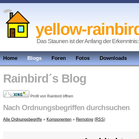
yellow-rainbir
Das Staunen ist der Anfang der Erkenntnis:
Home
Blogs
Foren
Fotos
Downloads
Rainbird´s Blog
Profil von Rainbird öffnen
Nach Ordnungsbegriffen durchsuchen
Alle Ordnungsbegriffe
»
Komponenten
»
Remoting
(
RSS
)