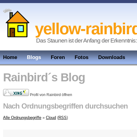
yellow-rainbir
Das Staunen ist der Anfang der Erkenntnis:
Home
Blogs
Foren
Fotos
Downloads
Rainbird´s Blog
Profil von Rainbird öffnen
Nach Ordnungsbegriffen durchsuchen
Alle Ordnungsbegriffe
»
Cloud
(
RSS
)