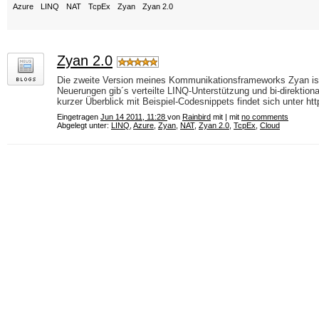
Azure
LINQ
NAT
TcpEx
Zyan
Zyan 2.0
Zyan 2.0
Die zweite Version meines Kommunikationsframeworks Zyan ist
Neuerungen gib´s verteilte LINQ-Unterstützung und bi-direkti
kurzer Überblick mit Beispiel-Codesnippets findet sich unter htt
Eingetragen
Jun 14 2011, 11:28
von
Rainbird
mit | mit
no comments
Abgelegt unter:
LINQ
,
Azure
,
Zyan
,
NAT
,
Zyan 2.0
,
TcpEx
,
Cloud