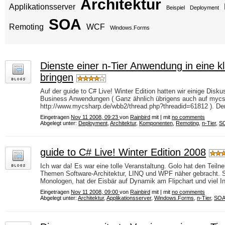
Architektur
Applikationsserver
Beispiel
Deployment
SOA
Remoting
WCF
Windows.Forms
Dienste einer n-Tier Anwendung in eine kl
bringen
Auf der guide to C# Live! Winter Edition hatten wir einige Disku
Business Anwendungen ( Ganz ähnlich übrigens auch auf mycsh
http://www.mycsharp.de/wbb2/thread.php?threadid=61812 ). Den
Eingetragen
Nov 11 2008, 09:23
von
Rainbird
mit | mit
no comments
Abgelegt unter:
Deployment
,
Architektur
,
Komponenten
,
Remoting
,
n-Tier
,
S
guide to C# Live! Winter Edition 2008
Ich war da! Es war eine tolle Veranstaltung. Golo hat den Teiln
Themen Software-Architektur, LINQ und WPF näher gebracht. St
Monologen, hat der Eisbär auf Dynamik am Flipchart und viel Int
Eingetragen
Nov 11 2008, 09:00
von
Rainbird
mit | mit
no comments
Abgelegt unter:
Architektur
,
Applikationsserver
,
Windows.Forms
,
n-Tier
,
SO