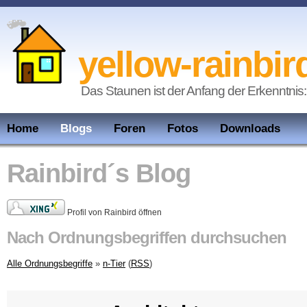
yellow-rainbir
Das Staunen ist der Anfang der Erkenntnis:
Home
Blogs
Foren
Fotos
Downloads
Rainbird´s Blog
Profil von Rainbird öffnen
Nach Ordnungsbegriffen durchsuchen
Alle Ordnungsbegriffe
»
n-Tier
(
RSS
)