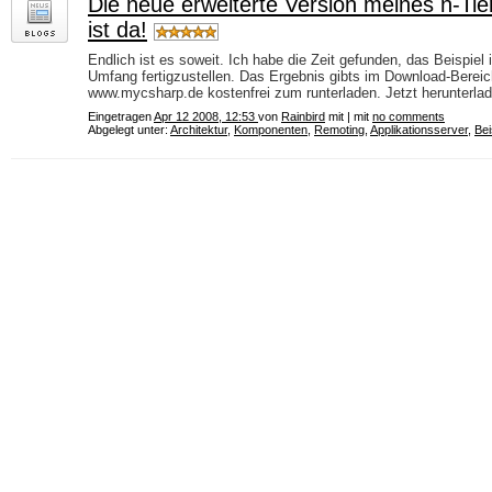
Die neue erweiterte Version meines n-Tier
ist da!
Endlich ist es soweit. Ich habe die Zeit gefunden, das Beispiel
Umfang fertigzustellen. Das Ergebnis gibts im Download-Bereich
www.mycsharp.de kostenfrei zum runterladen. Jetzt herunterlad
Eingetragen
Apr 12 2008, 12:53
von
Rainbird
mit | mit
no comments
Abgelegt unter:
Architektur
,
Komponenten
,
Remoting
,
Applikationsserver
,
Bei