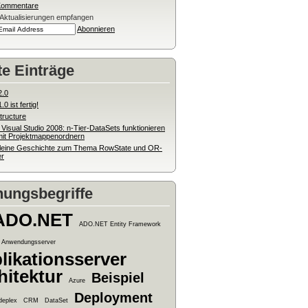
Kommentare
-Aktualisierungen empfangen
Abonnieren
te Einträge
2.0
0 ist fertig!
tructure
 Visual Studio 2008: n-Tier-DataSets funktionieren
mit Projektmappenordnern
kleine Geschichte zum Thema RowState und OR-
r
ungsbegriffe
ADO.NET
ADO.NET Entity Framework
Anwendungsserver
likationsserver
hitektur
Beispiel
Azure
Deployment
deplex
CRM
DataSet