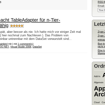
RSS 
08
Email
acht TableAdapter für n-Tier-
Letz
ähig
ät, aber besser als nie. Ich hatte mich vor einiger Zeit mal
Zyan 
 ( hier nochmal zum Nachlesen ). Das Problem von
Zyan 1.
einbar untrennbar mit dem DataSet verwurstelt sind...
entras
Bug in
ainbird
mit | mit
1 comment(s)
nicht 
DO.NET
,
Visual Studio 2008
,
DataSet
Eine 
Mappe
Ordn
Add-In
Allgemein
App
Arc
Cloud
Co