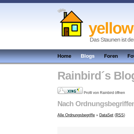
yellow
Das Staunen ist de
Home
Blogs
Foren
Fo
Rainbird´s Blo
Profil von Rainbird öffnen
Nach Ordnungsbegriffe
Alle Ordnungsbegriffe
»
DataSet
(
RSS
)