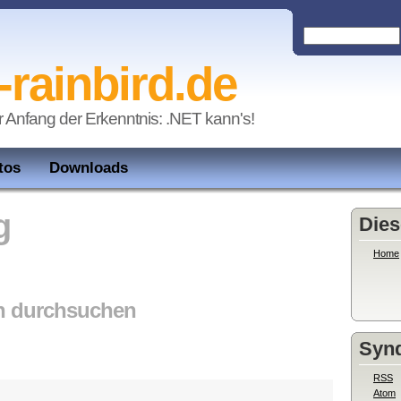
-rainbird.de
r Anfang der Erkenntnis: .NET kann's!
tos
Downloads
g
Dies
Home
n durchsuchen
Synd
RSS
Atom