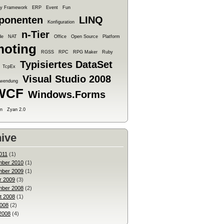
ty Framework
ERP
Event
Fun
ponenten
LINQ
Konfiguration
n-Tier
de
NAT
Office
Open Source
Platform
oting
RGSS
RPC
RPG Maker
Ruby
Typisiertes DataSet
TcpEx
Visual Studio 2008
Anwendung
WCF
Windows.Forms
n
Zyan 2.0
ive
011
(1)
ber 2010
(1)
ber 2009
(1)
r 2009
(3)
ber 2008
(2)
t 2008
(1)
2008
(2)
2008
(4)