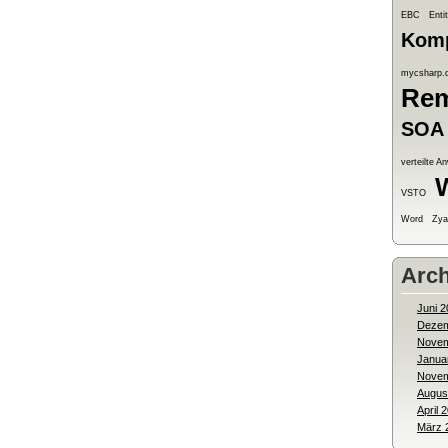
EBC
Enti
Kom
mycsharp.
Rem
SOA
verteilte 
VSTO
Word
Zya
Arch
Juni 2
Dezem
Novem
Janua
Novem
Augus
April 
März 