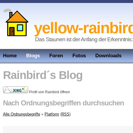
yellow-rainbir
Das Staunen ist der Anfang der Erkenntnis:
Home
Blogs
Foren
Fotos
Downloads
Rainbird´s Blog
Profil von Rainbird öffnen
Nach Ordnungsbegriffen durchsuchen
Alle Ordnungsbegriffe
»
Platform
(
RSS
)