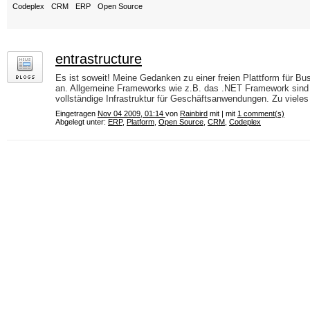
Codeplex
CRM
ERP
Open Source
entrastructure
Es ist soweit! Meine Gedanken zu einer freien Plattform für 
an. Allgemeine Frameworks wie z.B. das .NET Framework sind z
vollständige Infrastruktur für Geschäftsanwendungen. Zu vieles 
Eingetragen
Nov 04 2009, 01:14
von
Rainbird
mit | mit
1 comment(s)
Abgelegt unter:
ERP
,
Platform
,
Open Source
,
CRM
,
Codeplex