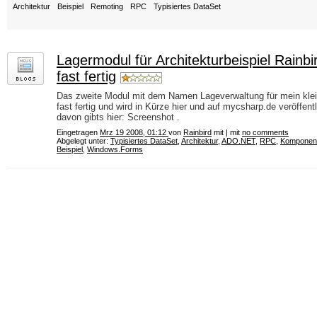
Architektur
Beispiel
Remoting
RPC
Typisiertes DataSet
Lagermodul für Architekturbeispiel Rainb
fast fertig
Das zweite Modul mit dem Namen Lageverwaltung für mein kleine
fast fertig und wird in Kürze hier und auf mycsharp.de veröffent
davon gibts hier: Screenshot .
Eingetragen
Mrz 19 2008, 01:12
von
Rainbird
mit | mit
no comments
Abgelegt unter:
Typisiertes DataSet
,
Architektur
,
ADO.NET
,
RPC
,
Komponen
Beispiel
,
Windows.Forms