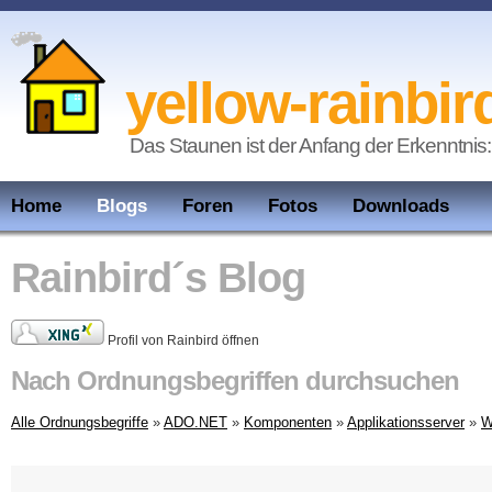
yellow-rainbir
Das Staunen ist der Anfang der Erkenntnis:
Home
Blogs
Foren
Fotos
Downloads
Rainbird´s Blog
Profil von Rainbird öffnen
Nach Ordnungsbegriffen durchsuchen
Alle Ordnungsbegriffe
»
ADO.NET
»
Komponenten
»
Applikationsserver
»
W