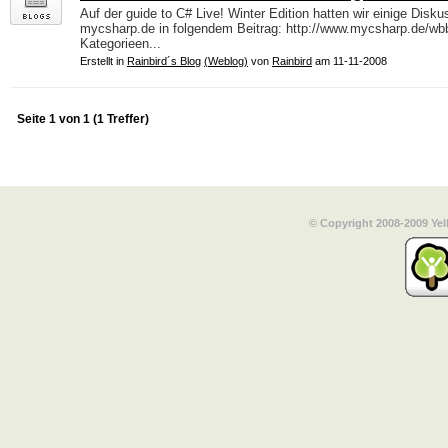
Auf der guide to C# Live! Winter Edition hatten wir einige Dis
mycsharp.de in folgendem Beitrag: http://www.mycsharp.de/wbb2
Kategorieen...
Erstellt in
Rainbird´s Blog
(Weblog)
von
Rainbird
am 11-11-2008
Seite 1 von 1 (1 Treffer)
© Copyright 2008-2009 Yel