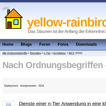
yellow-rainbir
Das Staunen ist der Anfang der Erkenntnis:
Home
Blogs
Foren
Fotos
Downloads
Alle Ordnungsbegriffe
»
Remoting
»
n-Tier
»
Architektur
»
WCF
(RSS)
Nach Ordnungsbegriffen
Deployment
Komponenten
SOA
Dienste einer n-Tier Anwendung in eine kl