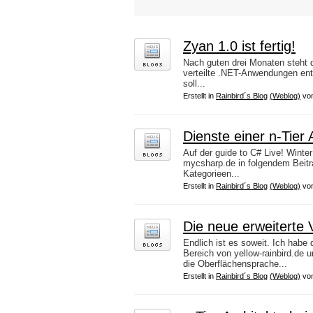
Zyan 1.0 ist fertig!
Nach guten drei Monaten steht d
verteilte .NET-Anwendungen entw
soll...
Erstellt in
Rainbird´s Blog
(Weblog)
vo
Dienste einer n-Tier
Auf der guide to C# Live! Winte
mycsharp.de in folgendem Beitra
Kategorieen...
Erstellt in
Rainbird´s Blog
(Weblog)
vo
Die neue erweiterte V
Endlich ist es soweit. Ich habe
Bereich von yellow-rainbird.de 
die Oberflächensprache...
Erstellt in
Rainbird´s Blog
(Weblog)
vo