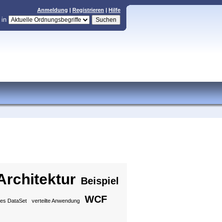
Anmeldung
|
Registrieren
|
Hilfe
in
Architektur
Beispiel
WCF
tes DataSet
verteilte Anwendung