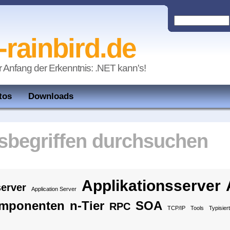
-rainbird.de
r Anfang der Erkenntnis: .NET kann's!
tos
Downloads
begriffen durchsuchen
Applikationsserver
erver
Application Server
mponenten
n-Tier
SOA
RPC
TCP/IP
Tools
Typisier