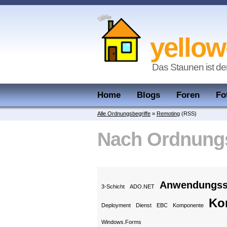
yellow
Das Staunen ist de
Home
Blogs
Foren
Fo
Alle Ordnungsbegriffe
»
Remoting
(RSS)
Nach Ordnungs
Anwendungss
3-Schicht
ADO.NET
Ko
Deployment
Dienst
EBC
Komponente
Windows.Forms