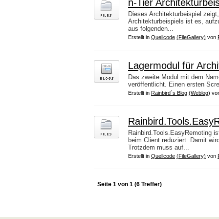
n-Tier Architekturbei
Dieses Architekturbeispiel zeig
Architekturbeispiels ist es, au
aus folgenden...
Erstellt in
Quellcode
(FileGallery)
von
Lagermodul für Archit
Das zweite Modul mit dem Namen 
veröffentlicht. Einen ersten Scr
Erstellt in
Rainbird´s Blog
(Weblog)
vo
Rainbird.Tools.Easy
Rainbird.Tools.EasyRemoting ist
beim Client reduziert. Damit wi
Trotzdem muss auf...
Erstellt in
Quellcode
(FileGallery)
von
Seite 1 von 1 (6 Treffer)