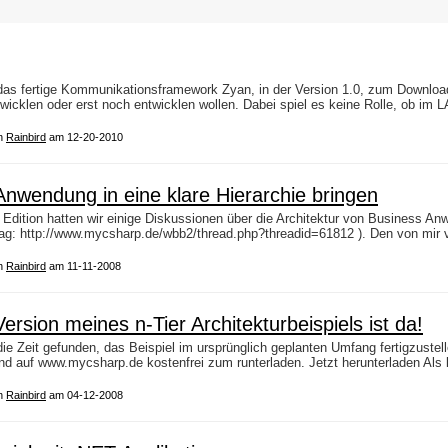
as fertige Kommunikationsframework Zyan, in der Version 1.0, zum Download be
icklen oder erst noch entwicklen wollen. Dabei spiel es keine Rolle, ob im 
n
Rainbird
am 12-20-2010
 Anwendung in eine klare Hierarchie bringen
r Edition hatten wir einige Diskussionen über die Architektur von Business A
g: http://www.mycsharp.de/wbb2/thread.php?threadid=61812 ). Den von mir vo
n
Rainbird
am 11-11-2008
ersion meines n-Tier Architekturbeispiels ist da!
 die Zeit gefunden, das Beispiel im ursprünglich geplanten Umfang fertigzuste
und auf www.mycsharp.de kostenfrei zum runterladen. Jetzt herunterladen Al
n
Rainbird
am 04-12-2008