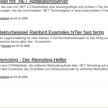
spiel mit .NET Applikationsserver
t, wie man mit .NET 2.0 Bordmitteln eine leistungsfähige und sichere n-Tier 
fzuzeigen, wie die verschiedene .NET Technologieen in einer praxisnahen n-Ti
Rainbird
am 04-12-2008
ekturbeispiel Rainbird.Examples.NTier fast fertig
Lageverwaltung für mein kleines n-Tier-Architekturbeispiel ist fast fertig u
eenshot davon gibts hier: Screenshot .
n
Rainbird
am 03-19-2008
Remoting - Der Remoting-Helfer
 eine C#-Bibliothek, die entfernte Methodenaufrufe über .NET Remoting auf j
rd dem Entwickler das Schreiben von Infrastrukturcode für entfernte Methode
Rainbird
am 03-18-2008