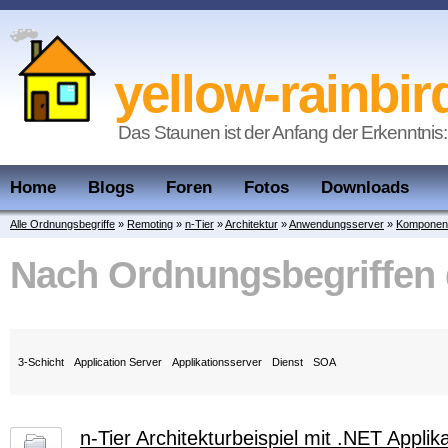
yellow-rainbir
Das Staunen ist der Anfang der Erkenntnis:
Home
Blogs
Foren
Fotos
Downloads
Alle Ordnungsbegriffe
»
Remoting
»
n-Tier
»
Architektur
»
Anwendungsserver
»
Komponen
Nach Ordnungsbegriffen
3-Schicht
Application Server
Applikationsserver
Dienst
SOA
n-Tier Architekturbeispiel mit .NET Applik