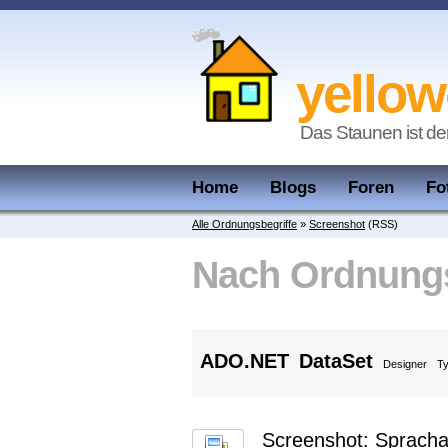
yellow
Das Staunen ist de
Home
Blogs
Foren
Fo
Alle Ordnungsbegriffe
»
Screenshot
(RSS)
Nach Ordnungs
ADO.NET
DataSet
Designer
Ty
Screenshot: Spracha