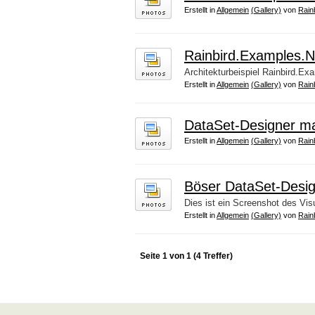
Erstellt in
Allgemein
(Gallery)
von
Rain
Rainbird.Examples.N
Architekturbeispiel Rainbird.E
Erstellt in
Allgemein
(Gallery)
von
Rain
DataSet-Designer ma
Erstellt in
Allgemein
(Gallery)
von
Rain
Böser DataSet-Desi
Dies ist ein Screenshot des Vis
Erstellt in
Allgemein
(Gallery)
von
Rain
Seite 1 von 1 (4 Treffer)