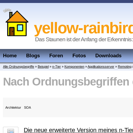
yellow-rainbir
Das Staunen ist der Anfang der Erkenntnis:
Home
Blogs
Foren
Fotos
Downloads
Alle Ordnungsbegriffe
»
Beispiel
»
n-Tier
»
Komponenten
»
Applikationsserver
»
Remoting
Nach Ordnungsbegriffen
Architektur
SOA
Die neue erweiterte Version meines n-Tier 