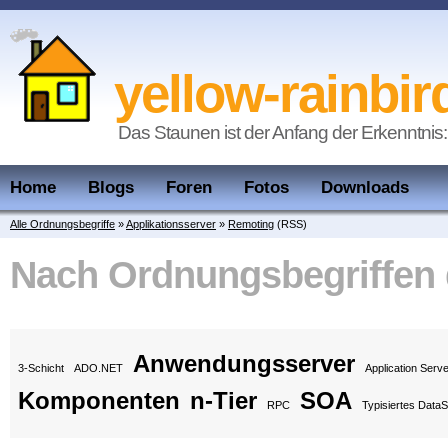
yellow-rainbir
Das Staunen ist der Anfang der Erkenntnis:
Home
Blogs
Foren
Fotos
Downloads
Alle Ordnungsbegriffe
»
Applikationsserver
»
Remoting
(RSS)
Nach Ordnungsbegriffen
Anwendungsserver
3-Schicht
ADO.NET
Application Serv
Komponenten
n-Tier
SOA
RPC
Typisiertes DataS