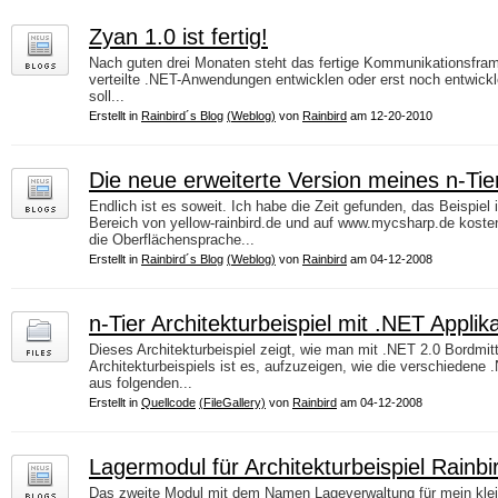
Zyan 1.0 ist fertig!
Nach guten drei Monaten steht das fertige Kommunikationsframew
verteilte .NET-Anwendungen entwicklen oder erst noch entwickl
soll...
Erstellt in
Rainbird´s Blog
(Weblog)
von
Rainbird
am 12-20-2010
Die neue erweiterte Version meines n-Tier 
Endlich ist es soweit. Ich habe die Zeit gefunden, das Beispie
Bereich von yellow-rainbird.de und auf www.mycsharp.de kosten
die Oberflächensprache...
Erstellt in
Rainbird´s Blog
(Weblog)
von
Rainbird
am 04-12-2008
n-Tier Architekturbeispiel mit .NET Applik
Dieses Architekturbeispiel zeigt, wie man mit .NET 2.0 Bordmit
Architekturbeispiels ist es, aufzuzeigen, wie die verschiedene
aus folgenden...
Erstellt in
Quellcode
(FileGallery)
von
Rainbird
am 04-12-2008
Lagermodul für Architekturbeispiel Rainbi
Das zweite Modul mit dem Namen Lageverwaltung für mein kleines