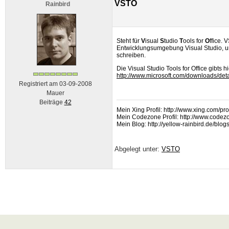
VSTO
Rainbird
Steht für
V
isual
S
tudio
T
ools for
O
ffice. 
Entwicklungsumgebung Visual Studio, um
schreiben.
Die Visual Studio Tools for Office gibts
http://www.microsoft.com/downloads/d
Registriert am 03-09-2008
Mauer
Beiträge
42
Mein Xing Profil: http://www.xing.com/pr
Mein Codezone Profil: http://www.codezo
Mein Blog: http://yellow-rainbird.de/blogs
Abgelegt unter:
VSTO