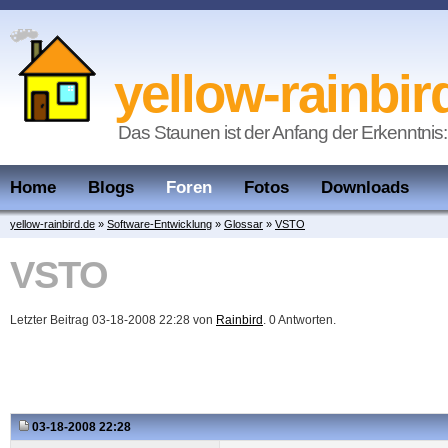
yellow-rainbir
Das Staunen ist der Anfang der Erkenntnis:
Home
Blogs
Foren
Fotos
Downloads
yellow-rainbird.de
»
Software-Entwicklung
»
Glossar
»
VSTO
VSTO
Letzter Beitrag 03-18-2008 22:28 von
Rainbird
. 0 Antworten.
03-18-2008 22:28